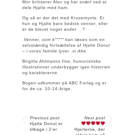
Mor kritiserer Alex og har svært ved at
dele Hjalte med ham.
Og så er der det med Krusemynte. Er
hun og Hjalte bare bedste venner, eller
er de blevet noget andet …?
Venner, som k*****
kan læses som en
selvstændig fortsættelse af
Hjalte Donut
– i vores familie lyver
vi ikke.
Birgitte Ahlmanns fine, humoristiske
illustrationer underbygger igen historien
og karaktererne.
Bogen udkommer på ABC Forlag og er
for de ca. 10-14-årige.
Previous post
Next post
Hjalte Donut er
tilbage i 2’er
Hjerterne, der
aldrig kom på