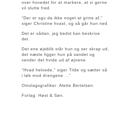
over hovedet for at markere, at vi gerne
vil slutte fred.
“Der er sgu da ikke noget at grine af,”
siger Christine hvast, og så går hun ned.
Det er sådan, jeg bedst kan beskrive
det.
Det ene øjeblik står hun og ser skrap ud,
det næste ligger hun på sandet og
vender det hvide ud af øjnene.
“Hvad helvede,” siger Tilde og sætter så
i løb mod drengene …”
Omslagsgrafiker: Alette Bertelsen.
Forlag: Høst & Søn.