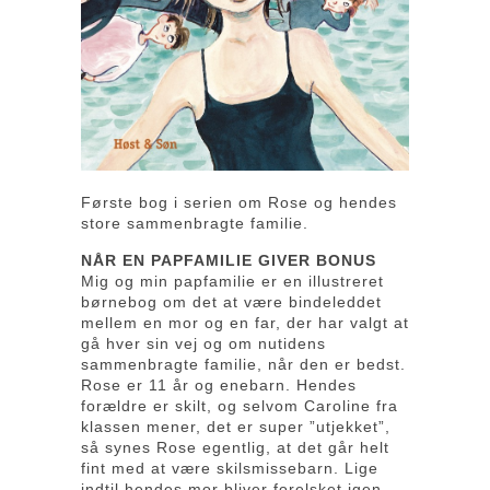
Første bog i serien om Rose og hendes
store sammenbragte familie.
NÅR EN PAPFAMILIE GIVER BONUS
Mig og min papfamilie er en illustreret
børnebog om det at være bindeleddet
mellem en mor og en far, der har valgt at
gå hver sin vej og om nutidens
sammenbragte familie, når den er bedst.
Rose er 11 år og enebarn. Hendes
forældre er skilt, og selvom Caroline fra
klassen mener, det er super ”utjekket”,
så synes Rose egentlig, at det går helt
fint med at være skilsmissebarn. Lige
indtil hendes mor bliver forelsket igen.